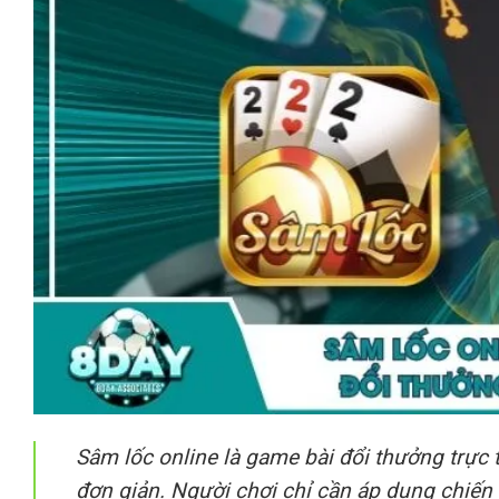
Sâm lốc online là game bài đổi thưởng trực
đơn giản. Người chơi chỉ cần áp dụng chiế