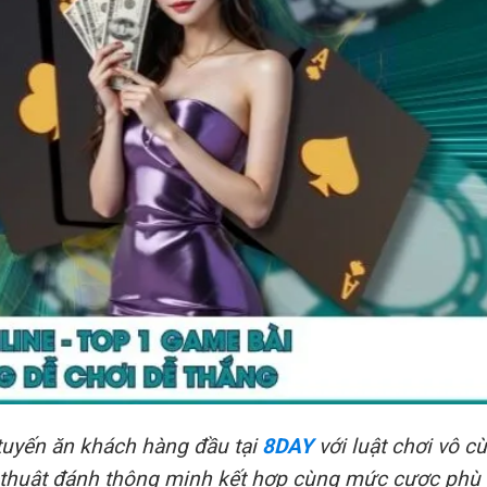
 tuyến ăn khách hàng đầu tại
8DAY
với luật chơi vô c
n thuật đánh thông minh kết hợp cùng mức cược phù