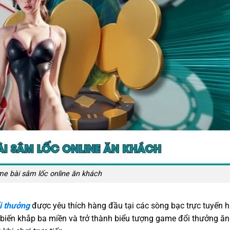
me bài sâm lốc online ăn khách
i thưởng
được yêu thích hàng đầu tại các sòng bạc trực tuyến hi
 biến khắp ba miền và trở thành biểu tượng game đổi thưởng ăn