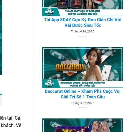
Tải App 8DAY Cực Kỳ Đơn Giản Chỉ Với
Vài Bước Siêu Tốc
Tháng 4 26, 2025
Baccarat Online – Khám Phá Cuộc Vui
Giải Trí Số 1 Toàn Cầu
Tháng 4 27, 2025
ện tại. Cái
 khách. Về