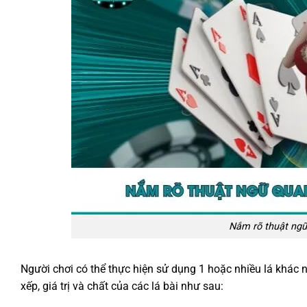
Nắm rõ thuật ngữ
Người chơi có thể thực hiện sử dụng 1 hoặc nhiều lá khác
xếp, giá trị và chất của các lá bài như sau: