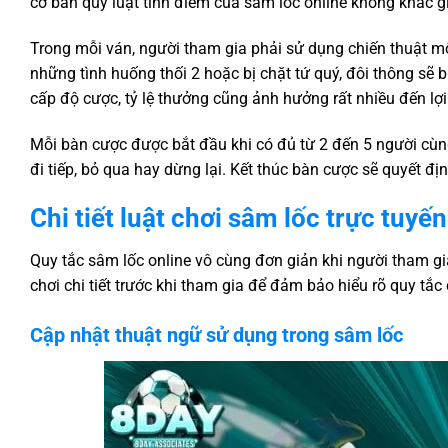
cơ bản quy luật tính điểm của sâm lốc online không khác gì 
Trong mỗi ván, người tham gia phải sử dụng chiến thuật m
những tình huống thối 2 hoặc bị chặt tứ quý, đôi thông sẽ b
cấp độ cược, tỷ lệ thưởng cũng ảnh hưởng rất nhiều đến lợ
Mỗi bàn cược được bắt đầu khi có đủ từ 2 đến 5 người cù
đi tiếp, bỏ qua hay dừng lại. Kết thúc bàn cược sẽ quyết đị
Chi tiết luật chơi sâm lốc trực tuyến
Quy tắc sâm lốc online vô cùng đơn giản khi người tham gi
chơi chi tiết trước khi tham gia để đảm bảo hiểu rõ quy tắc
Cập nhật thuật ngữ sử dụng trong sâm lốc