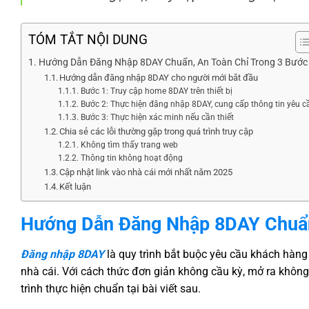
TÓM TẮT NỘI DUNG
Hướng Dẫn Đăng Nhập 8DAY Chuẩn, An Toàn Chỉ Trong 3 Bước
Hướng dẫn đăng nhập 8DAY cho người mới bắt đầu
Bước 1: Truy cập home 8DAY trên thiết bị
Bước 2: Thực hiện đăng nhập 8DAY, cung cấp thông tin yêu c
Bước 3: Thực hiện xác minh nếu cần thiết
Chia sẻ các lỗi thường gặp trong quá trình truy cập
Không tìm thấy trang web
Thông tin không hoạt động
Cập nhật link vào nhà cái mới nhất năm 2025
Kết luận
Hướng Dẫn Đăng Nhập 8DAY Chuẩn
Đăng nhập 8DAY
là quy trình bắt buộc yêu cầu khách hàng
nhà cái. Với cách thức đơn giản không cầu kỳ, mở ra không 
trình thực hiện chuẩn tại bài viết sau.