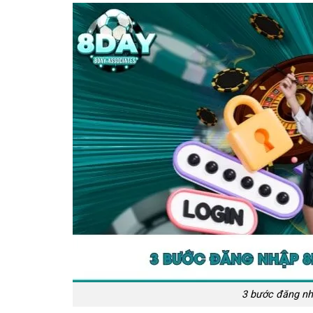
3 bước đăng nh