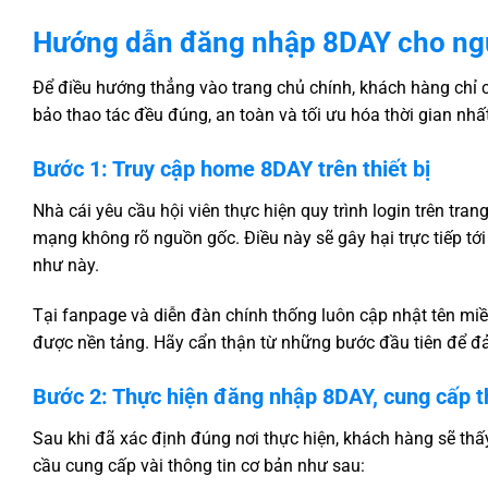
Hướng dẫn đăng nhập 8DAY cho ngư
Để điều hướng thẳng vào trang chủ chính, khách hàng chỉ 
bảo thao tác đều đúng, an toàn và tối ưu hóa thời gian nhấ
Bước 1: Truy cập home 8DAY trên thiết bị
Nhà cái yêu cầu hội viên thực hiện quy trình login trên t
mạng không rõ nguồn gốc. Điều này sẽ gây hại trực tiếp tớ
như này.
Tại fanpage và diễn đàn chính thống luôn cập nhật tên miề
được nền tảng. Hãy cẩn thận từ những bước đầu tiên để đ
Bước 2: Thực hiện đăng nhập 8DAY, cung cấp t
Sau khi đã xác định đúng nơi thực hiện, khách hàng sẽ thấy
cầu cung cấp vài thông tin cơ bản như sau: