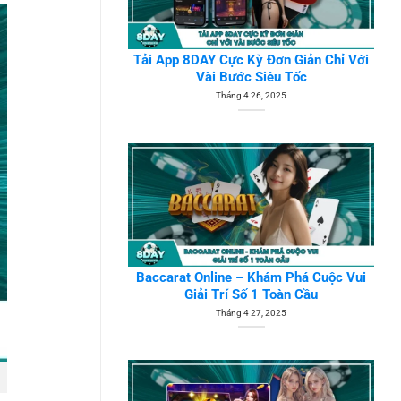
Tải App 8DAY Cực Kỳ Đơn Giản Chỉ Với
Vài Bước Siêu Tốc
Tháng 4 26, 2025
Baccarat Online – Khám Phá Cuộc Vui
Giải Trí Số 1 Toàn Cầu
Tháng 4 27, 2025