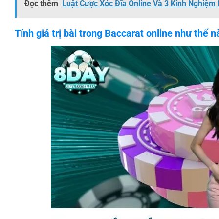
Đọc thêm
Luật Cược Xóc Đĩa Online Và 3 Kinh Nghiệm
Tính giá trị bài trong Baccarat online như thế n