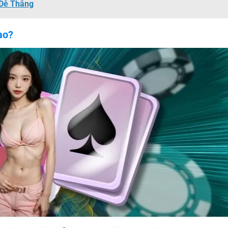
 Dễ Thắng
ào?