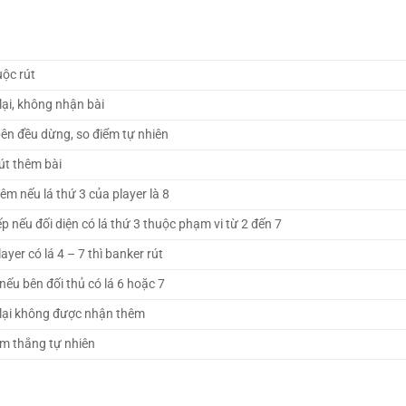
uộc rút
lại, không nhận bài
bên đều dừng, so điểm tự nhiên
út thêm bài
êm nếu lá thứ 3 của player là 8
ếp nếu đối diện có lá thứ 3 thuộc phạm vi từ 2 đến 7
ayer có lá 4 – 7 thì banker rút
ếu bên đối thủ có lá 6 hoặc 7
lại không được nhận thêm
ểm thắng tự nhiên