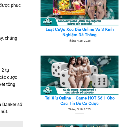
 được phục
Luật Cược Xóc Đĩa Online Và 3 Kinh
Nghiệm Dễ Thắng
ây, chúng
Tháng 4 28, 2025
 2 tụ
 các cược
xét tổng
Tài Xỉu Online – Game HOT Số 1 Cho
Các Tín Đồ Cá Cược
a Banker sở
Tháng 5 19, 2025
nút.