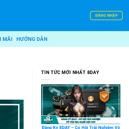
ĐĂNG NHẬP
 MÃI
HƯỚNG DẪN
TIN TỨC MỚI NHẤT 8DAY
Đăng Ký 8DAY – Cơ Hội Trải Nghiệm Vô