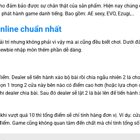
o cho đảm bảo được sự chân thật của sản phẩm. Hiện nay chúng
à phát hành game danh tiếng. Bao gồm: AE sexy, EVO, Ezugi,…
online chuẩn nhất
i trí nhưng không phải vì vậy mà ai cũng đều biết chơi. Dưới đ
úp newbie nhập môn thêm phần dễ dàng.
iểm. Dealer sẽ tiến hành xáo bộ bài rồi chia ngẫu nhiên 2 lá cho
họn 1 trong 2 cửa này bên nào có điểm cao hơn (hoặc lựa chọn
i dealer chia bài. Sau đó dealer sẽ lật 2 lá bài lên để tiến hành 
khi vượt quá 10 thì tổng điểm sẽ chỉ tính hàng đơn vị. Ví dụ: cử
 điểm. Game cũng không quan tâm đến chất mà chỉ tính tổng số 