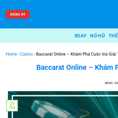
Bỏ
qua
ĐĂNG KÝ
nội
dung
8DAY
NỔ HŨ
THỂ
Home
-
Casino
-
Baccarat Online – Khám Phá Cuộc Vui Giải 
Baccarat Online – Khám P
ĐĂNG V
27
Th4